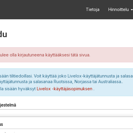
Tietoja
Hinnoittelu
du
ulee olla kirjautuneena käyttääksesi tätä sivua.
sään tilitiedoillasi. Voit käyttää joko Livelox-käyttäjätunnusta ja salasa
yttäjätunnusta ja salasanaa Ruotsissa, Norjassa tai Australiassa..
lla sisään hyväksyt
Livelox -käyttäjäsopimuksen
.
rjestelmä
us