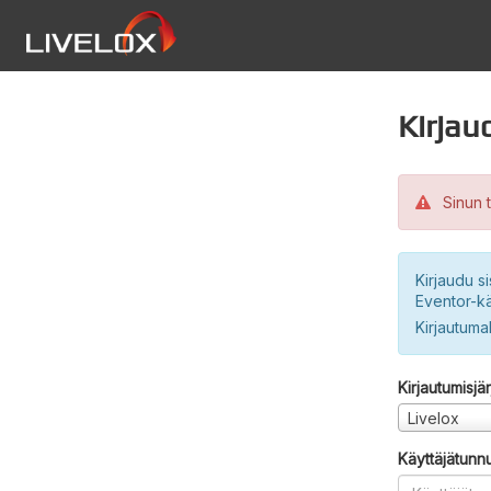
Kirjau
Sinun t
Kirjaudu si
Eventor-kä
Kirjautuma
Kirjautumisjä
Livelox
Käyttäjätunn