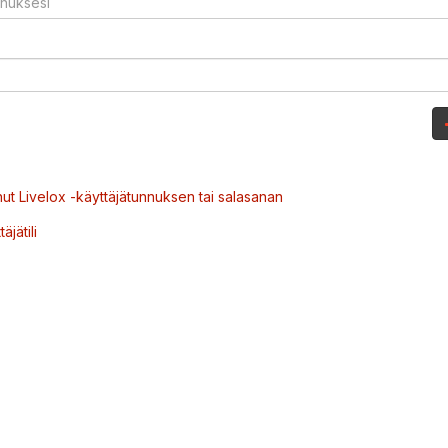
ut Livelox -käyttäjätunnuksen tai salasanan
äjätili