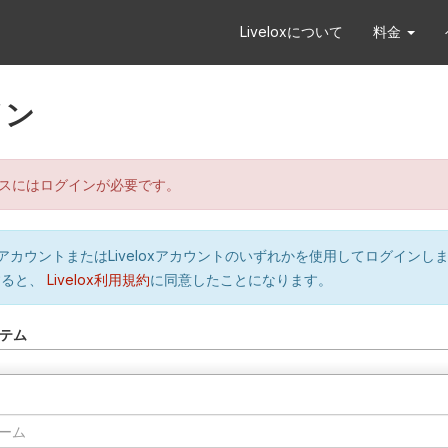
Liveloxについて
料金
イン
スにはログインが必要です。
orのアカウントまたはLiveloxアカウントのいずれかを使用してログインし
すると、
Livelox利用規約
に同意したことになります。
テム