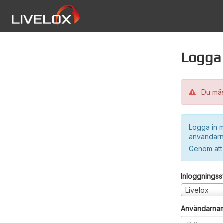
Logga 
Du måst
Logga in m
användarn
Genom att
Inloggnings
Livelox
Användarna