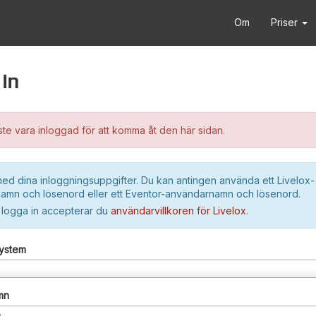
Om
Priser
in
e vara inloggad för att komma åt den här sidan.
ed dina inloggningsuppgifter. Du kan antingen använda ett Livelox-
amn och lösenord eller ett Eventor-användarnamn och lösenord.
 logga in accepterar du
användarvillkoren för Livelox
.
system
mn