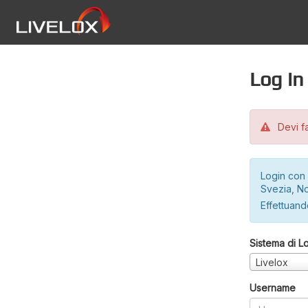
Log in
Devi fa
Login con 
Svezia, No
Effettuando
Sistema di L
Livelox
Username