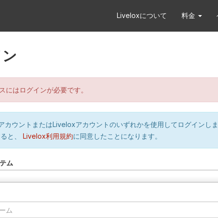
Liveloxについて
料金
イン
スにはログインが必要です。
orのアカウントまたはLiveloxアカウントのいずれかを使用してログインし
すると、
Livelox利用規約
に同意したことになります。
テム