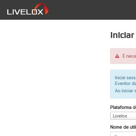
Inicia
É neces
Inicie se
Eventor da
Ao iniciar
Plataforma d
Livelox
Nome de util