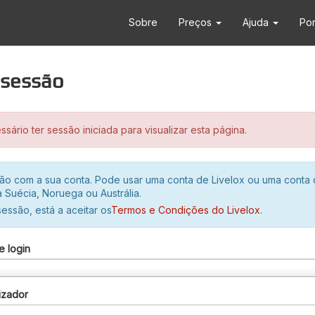
Sobre
Preços
Ajuda
Po
r sessão
sário ter sessão iniciada para visualizar esta página.
ssão com a sua conta. Pode usar uma conta de Livelox ou uma conta
 Suécia, Noruega ou Austrália.
 sessão, está a aceitar os
Termos e Condições do Livelox
.
e login
izador