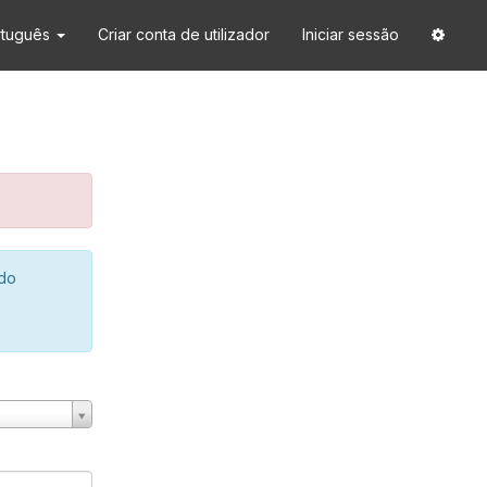
rtuguês
Criar conta de utilizador
Iniciar sessão
 do