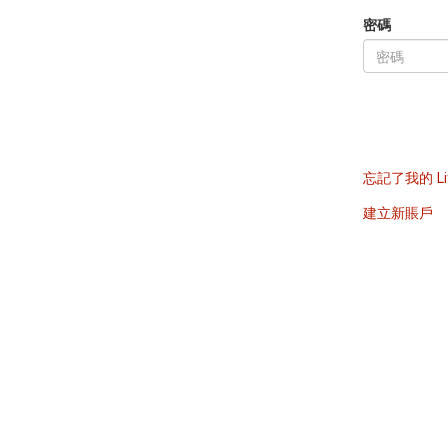
密碼
忘記了我的 Li
建立新賬戶