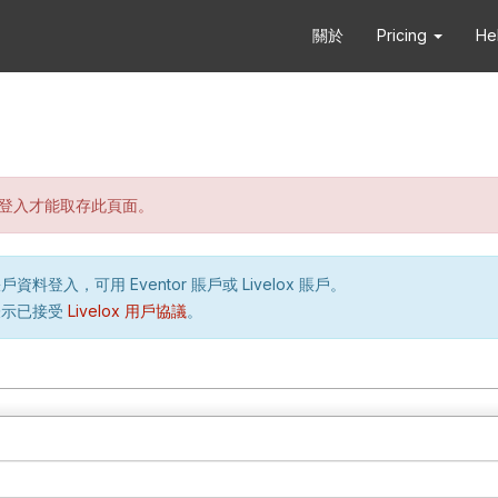
關於
Pricing
He
登入才能取存此頁面。
資料登入，可用 Eventor 賬戶或 Livelox 賬戶。
表示已接受
Livelox 用戶協議
。