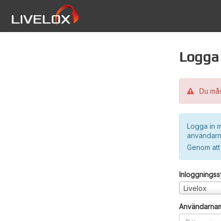
Logga 
Du måst
Logga in m
användarn
Genom att
Inloggnings
Livelox
Användarna