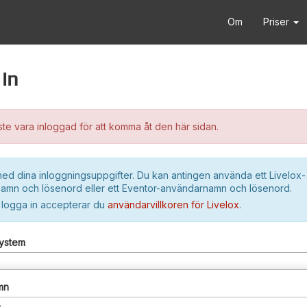
Om
Priser
in
e vara inloggad för att komma åt den här sidan.
ed dina inloggningsuppgifter. Du kan antingen använda ett Livelox-
amn och lösenord eller ett Eventor-användarnamn och lösenord.
 logga in accepterar du
användarvillkoren för Livelox
.
system
mn