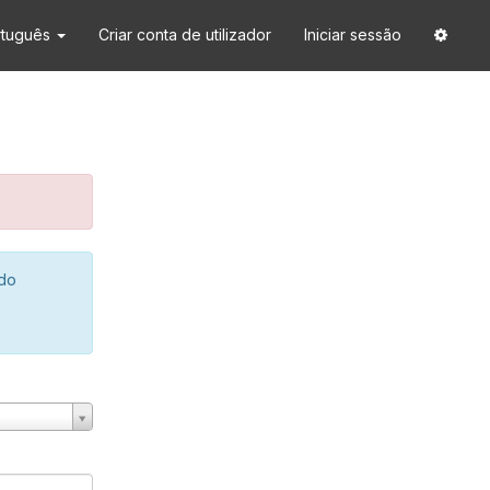
rtuguês
Criar conta de utilizador
Iniciar sessão
 do