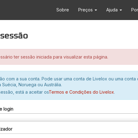
Sobre
Preços
Ajuda
Po
r sessão
sário ter sessão iniciada para visualizar esta página.
ssão com a sua conta. Pode usar uma conta de Livelox ou uma conta
 Suécia, Noruega ou Austrália.
 sessão, está a aceitar os
Termos e Condições do Livelox
.
e login
izador