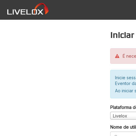
Inicia
É neces
Inicie se
Eventor da
Ao iniciar
Plataforma d
Livelox
Nome de util