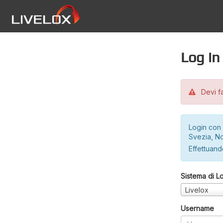
Log in
Devi fa
Login con 
Svezia, No
Effettuando
Sistema di L
Livelox
Username