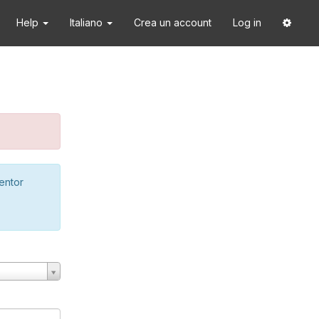
Help
Italiano
Crea un account
Log in
ventor