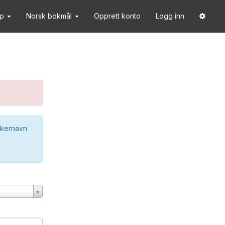
lp
Norsk bokmål
Opprett konto
Logg inn
ukernavn