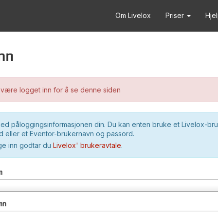
Om Livelox
Priser
Hje
nn
være logget inn for å se denne siden
ed påloggingsinformasjonen din. Du kan enten bruke et Livelox-br
 eller et Eventor-brukernavn og passord.
ge inn godtar du
Livelox' brukeravtale
.
m
mn