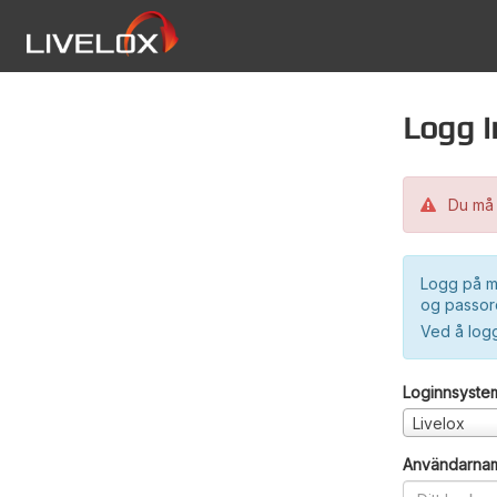
Logg i
Du må 
Logg på m
og passord
Ved å log
Loginnsyste
Livelox
Användarna