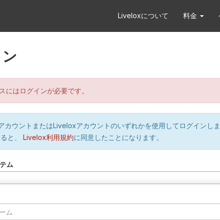
Liveloxについて
料金
イン
スにはログインが必要です。
orのアカウントまたはLiveloxアカウントのいずれかを使用してログインし
すると、
Livelox利用規約
に同意したことになります。
テム