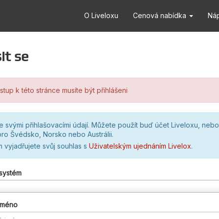
O Liveloxu
Cenová nabídka
Ná
it se
stup k této stránce musíte být přihlášeni
se svými přihlašovacími údají. Můžete použít buď účet Liveloxu, nebo
ro Švédsko, Norsko nebo Austrálii.
m vyjadřujete svůj souhlas s
Uživatelským ujednáním Livelox
.
 systém
 jméno