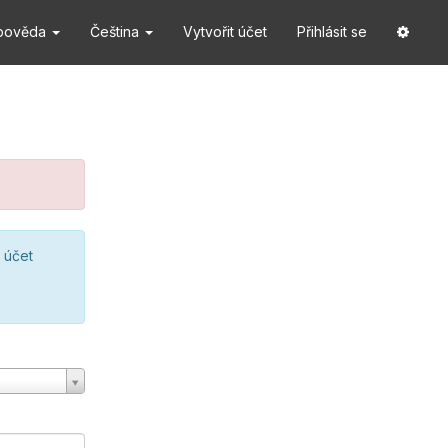
pověda
Čeština
Vytvořit účet
Přihlásit se
 účet