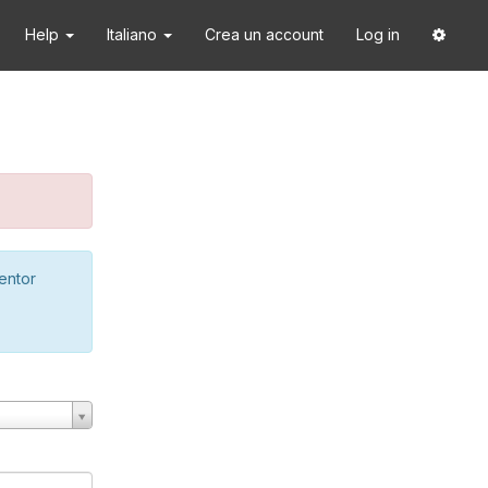
Help
Italiano
Crea un account
Log in
ventor