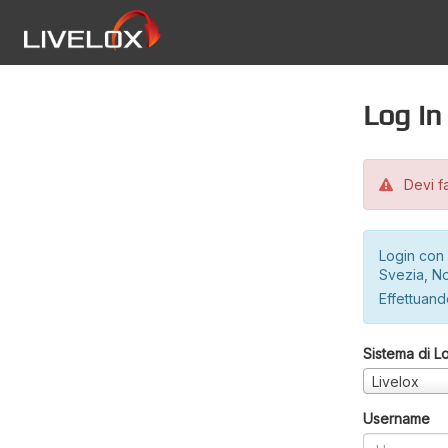
Log in
Devi fa
Login con 
Svezia, No
Effettuando
Sistema di L
Livelox
Username