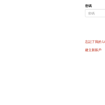
密碼
忘記了我的 Li
建立新賬戶