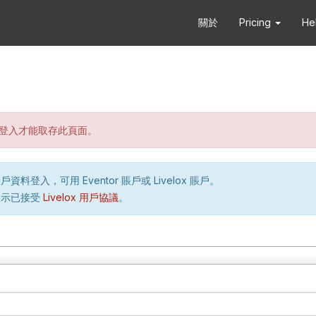
關於
Pricing
He
登入才能取存此頁面。
資料登入，可用 Eventor 賬戶或 Livelox 賬戶。
表示已接受
Livelox 用戶協議
。