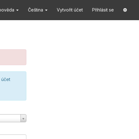
pověda
Čeština
Vytvořit účet
Přihlásit se
 účet