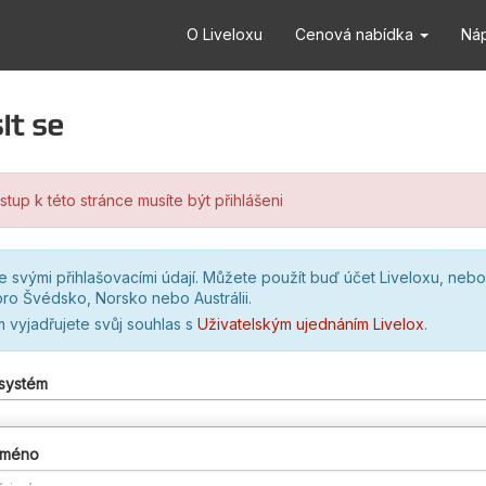
O Liveloxu
Cenová nabídka
Ná
it se
stup k této stránce musíte být přihlášeni
se svými přihlašovacími údají. Můžete použít buď účet Liveloxu, nebo
ro Švédsko, Norsko nebo Austrálii.
m vyjadřujete svůj souhlas s
Uživatelským ujednáním Livelox
.
 systém
 jméno