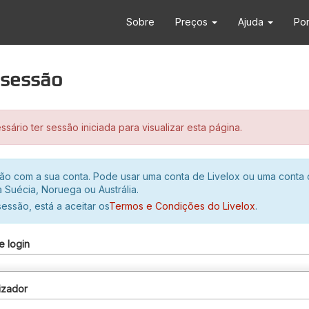
Sobre
Preços
Ajuda
Po
r sessão
sário ter sessão iniciada para visualizar esta página.
ssão com a sua conta. Pode usar uma conta de Livelox ou uma conta
 Suécia, Noruega ou Austrália.
 sessão, está a aceitar os
Termos e Condições do Livelox
.
e login
izador