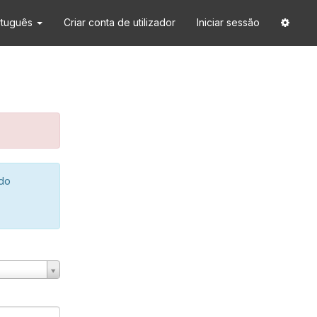
rtuguês
Criar conta de utilizador
Iniciar sessão
 do