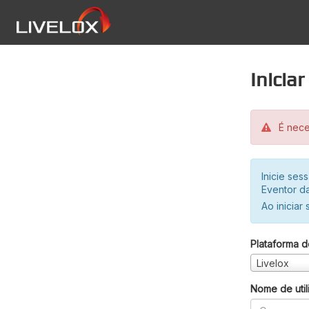
Inicia
É neces
Inicie se
Eventor da
Ao iniciar
Plataforma d
Livelox
Nome de util