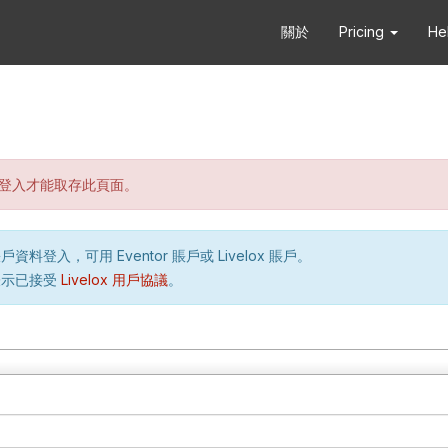
關於
Pricing
He
登入才能取存此頁面。
資料登入，可用 Eventor 賬戶或 Livelox 賬戶。
表示已接受
Livelox 用戶協議
。