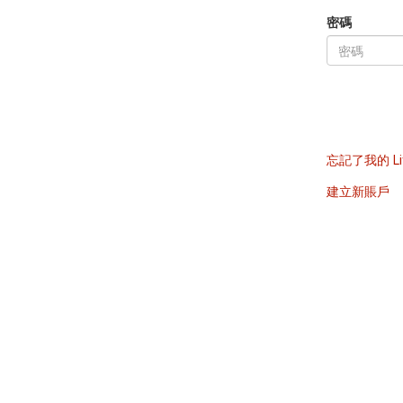
密碼
忘記了我的 Li
建立新賬戶