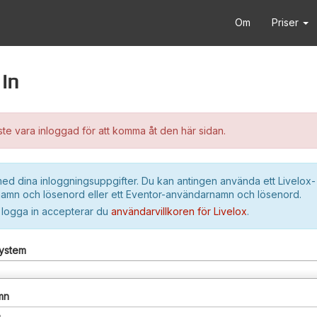
Om
Priser
in
e vara inloggad för att komma åt den här sidan.
ed dina inloggningsuppgifter. Du kan antingen använda ett Livelox-
amn och lösenord eller ett Eventor-användarnamn och lösenord.
 logga in accepterar du
användarvillkoren för Livelox
.
system
mn