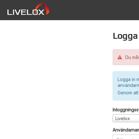
Logga 
Du måst
Logga in m
användarn
Genom att
Inloggnings
Livelox
Användarna