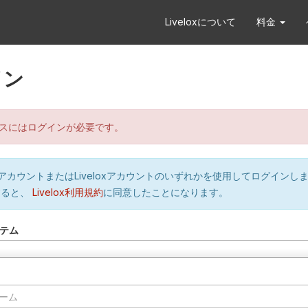
Liveloxについて
料金
イン
スにはログインが必要です。
orのアカウントまたはLiveloxアカウントのいずれかを使用してログインし
すると、
Livelox利用規約
に同意したことになります。
テム