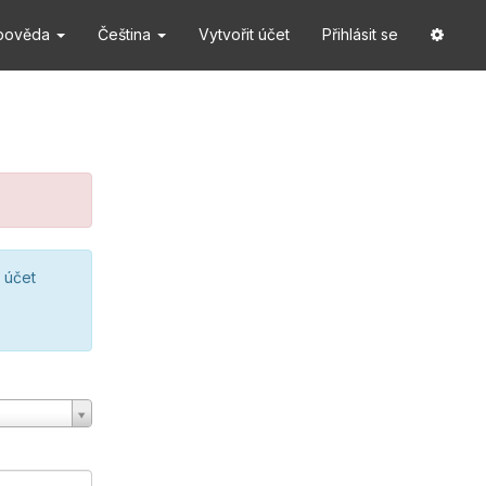
pověda
Čeština
Vytvořit účet
Přihlásit se
 účet