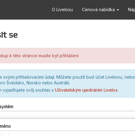
O Liveloxu
Cenová nabídka
Ná
it se
stup k této stránce musíte být přihlášeni
se svými přihlašovacími údají. Můžete použít buď účet Liveloxu, nebo
ro Švédsko, Norsko nebo Austrálii.
m vyjadřujete svůj souhlas s
Uživatelským ujednáním Livelox
.
 systém
 jméno