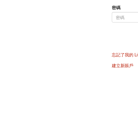
密碼
忘記了我的 Li
建立新賬戶