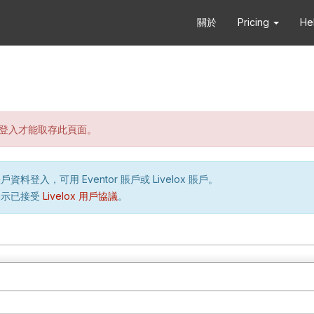
關於
Pricing
He
登入才能取存此頁面。
資料登入，可用 Eventor 賬戶或 Livelox 賬戶。
表示已接受
Livelox 用戶協議
。