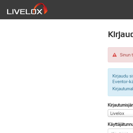
Kirjau
Sinun t
Kirjaudu si
Eventor-kä
Kirjautuma
Kirjautumisjä
Livelox
Käyttäjätunn