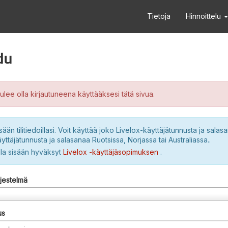
Tietoja
Hinnoittelu
du
ulee olla kirjautuneena käyttääksesi tätä sivua.
sään tilitiedoillasi. Voit käyttää joko Livelox-käyttäjätunnusta ja salasa
yttäjätunnusta ja salasanaa Ruotsissa, Norjassa tai Australiassa..
lla sisään hyväksyt
Livelox -käyttäjäsopimuksen
.
rjestelmä
us