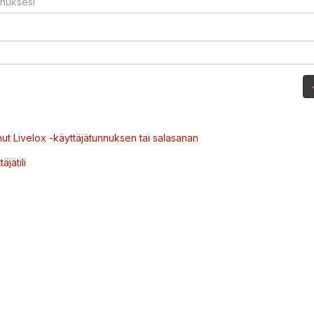
ut Livelox -käyttäjätunnuksen tai salasanan
äjätili