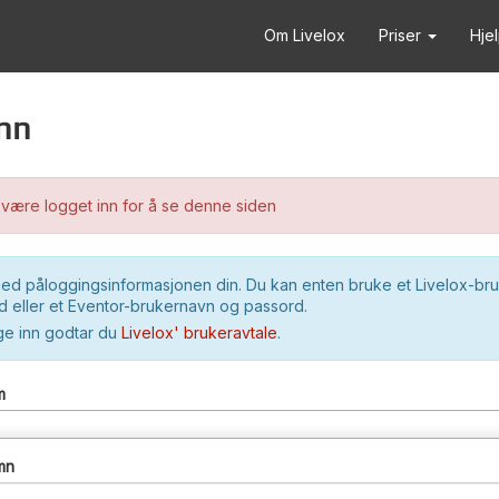
Om Livelox
Priser
Hje
nn
være logget inn for å se denne siden
ed påloggingsinformasjonen din. Du kan enten bruke et Livelox-br
 eller et Eventor-brukernavn og passord.
ge inn godtar du
Livelox' brukeravtale
.
m
mn