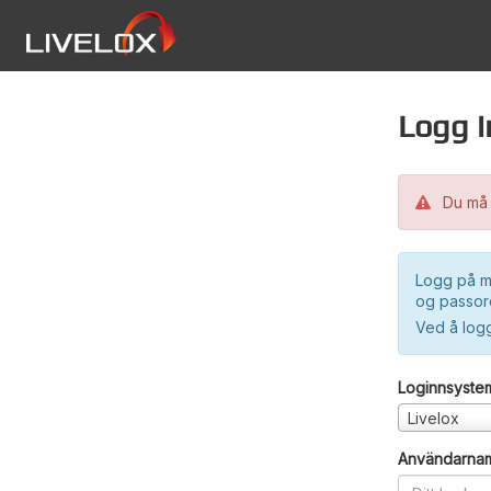
Logg i
Du må 
Logg på m
og passord
Ved å log
Loginnsyste
Livelox
Användarna