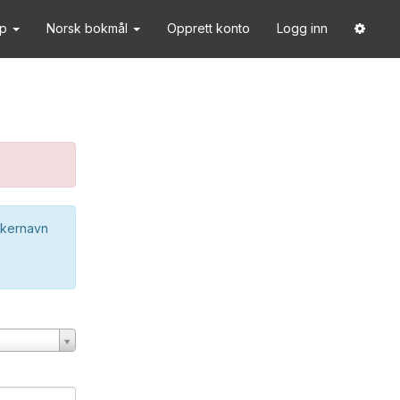
lp
Norsk bokmål
Opprett konto
Logg inn
ukernavn