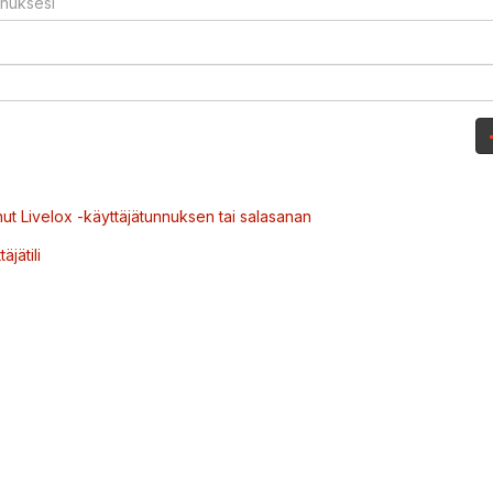
ut Livelox -käyttäjätunnuksen tai salasanan
äjätili