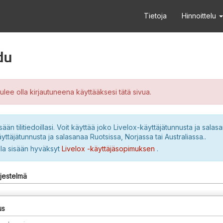
Tietoja
Hinnoittelu
du
ulee olla kirjautuneena käyttääksesi tätä sivua.
sään tilitiedoillasi. Voit käyttää joko Livelox-käyttäjätunnusta ja salasa
yttäjätunnusta ja salasanaa Ruotsissa, Norjassa tai Australiassa..
lla sisään hyväksyt
Livelox -käyttäjäsopimuksen
.
rjestelmä
us