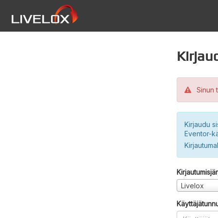
Kirjau
Sinun t
Kirjaudu si
Eventor-kä
Kirjautuma
Kirjautumisjä
Livelox
Käyttäjätunn