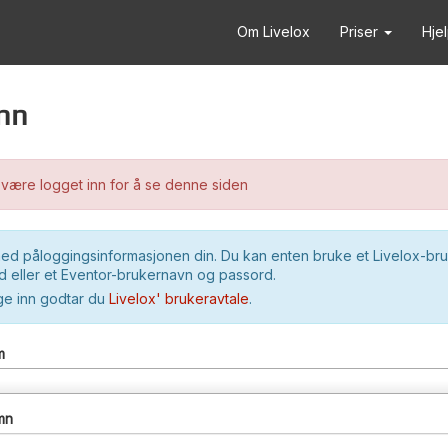
Om Livelox
Priser
Hje
nn
være logget inn for å se denne siden
ed påloggingsinformasjonen din. Du kan enten bruke et Livelox-br
 eller et Eventor-brukernavn og passord.
ge inn godtar du
Livelox' brukeravtale
.
m
mn