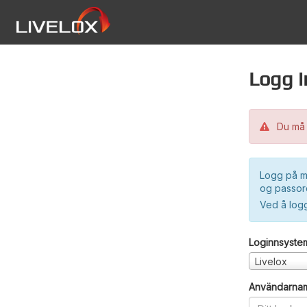
Logg i
Du må 
Logg på m
og passord
Ved å log
Loginnsyste
Livelox
Användarna