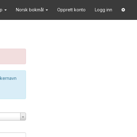
lp
Norsk bokmål
Opprett konto
Logg inn
ukernavn