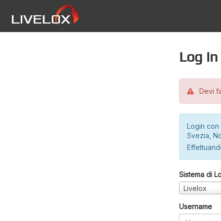
Log in
Devi fa
Login con 
Svezia, No
Effettuando
Sistema di L
Livelox
Username