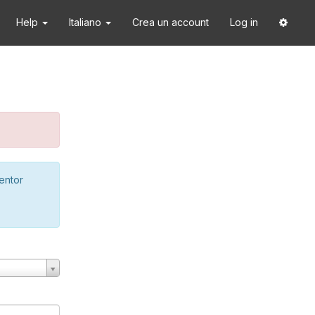
Help
Italiano
Crea un account
Log in
ventor