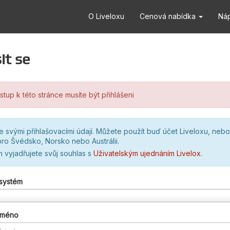
O Liveloxu
Cenová nabídka
Ná
it se
stup k této stránce musíte být přihlášeni
se svými přihlašovacími údají. Můžete použít buď účet Liveloxu, nebo
ro Švédsko, Norsko nebo Austrálii.
m vyjadřujete svůj souhlas s
Uživatelským ujednáním Livelox
.
 systém
 jméno