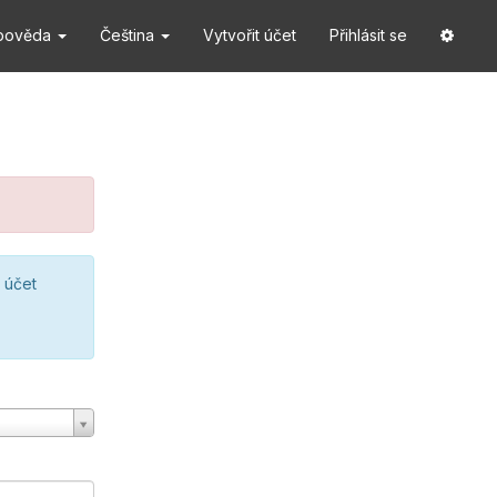
pověda
Čeština
Vytvořit účet
Přihlásit se
 účet