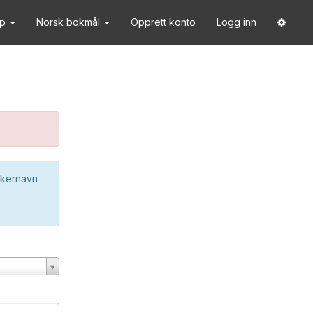
lp
Norsk bokmål
Opprett konto
Logg inn
ukernavn