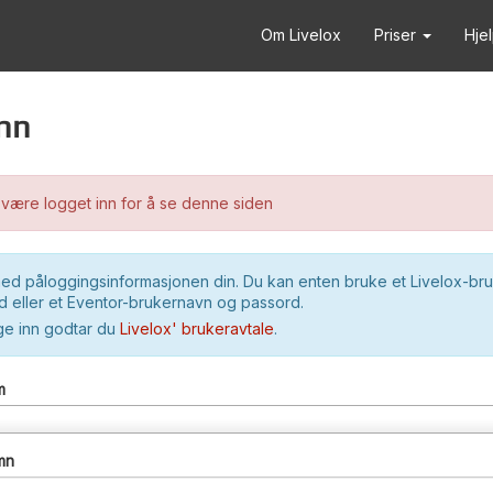
Om Livelox
Priser
Hje
nn
være logget inn for å se denne siden
ed påloggingsinformasjonen din. Du kan enten bruke et Livelox-br
 eller et Eventor-brukernavn og passord.
ge inn godtar du
Livelox' brukeravtale
.
m
mn