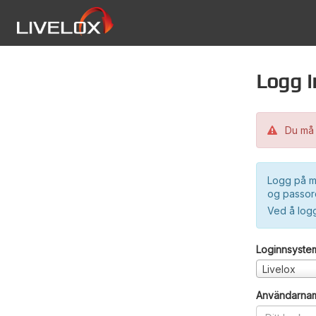
Logg i
Du må 
Logg på m
og passord
Ved å log
Loginnsyste
Livelox
Användarna