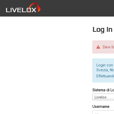
Log in
Devi fa
Login con 
Svezia, No
Effettuando
Sistema di L
Livelox
Username