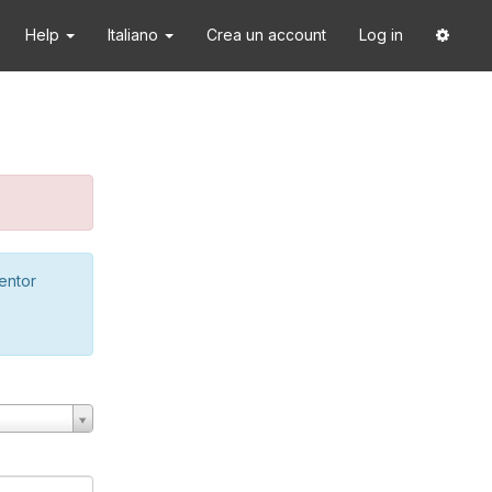
Help
Italiano
Crea un account
Log in
ventor