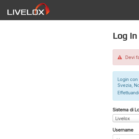
Log in
Devi fa
Login con 
Svezia, No
Effettuando
Sistema di L
Livelox
Username