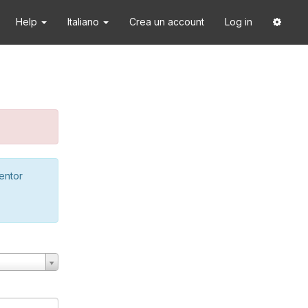
Help
Italiano
Crea un account
Log in
ventor