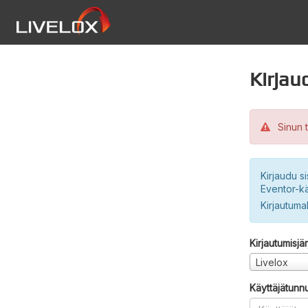
Kirjau
Sinun t
Kirjaudu si
Eventor-kä
Kirjautuma
Kirjautumisjä
Livelox
Käyttäjätunn