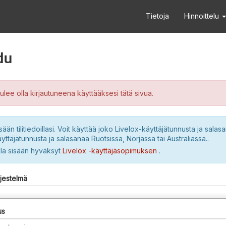
Tietoja
Hinnoittelu
du
ulee olla kirjautuneena käyttääksesi tätä sivua.
sään tilitiedoillasi. Voit käyttää joko Livelox-käyttäjätunnusta ja salasa
yttäjätunnusta ja salasanaa Ruotsissa, Norjassa tai Australiassa..
lla sisään hyväksyt
Livelox -käyttäjäsopimuksen
.
rjestelmä
us