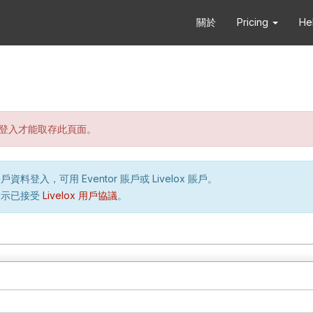
關於
Pricing
He
登入才能取存此頁面。
資料登入，可用 Eventor 賬戶或 Livelox 賬戶。
表示已接受
Livelox 用戶協議
。