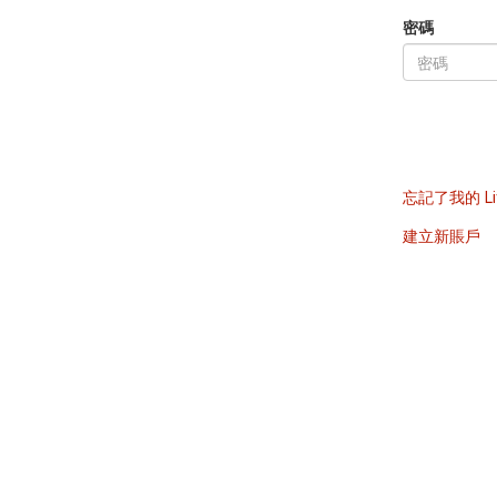
密碼
忘記了我的 Li
建立新賬戶