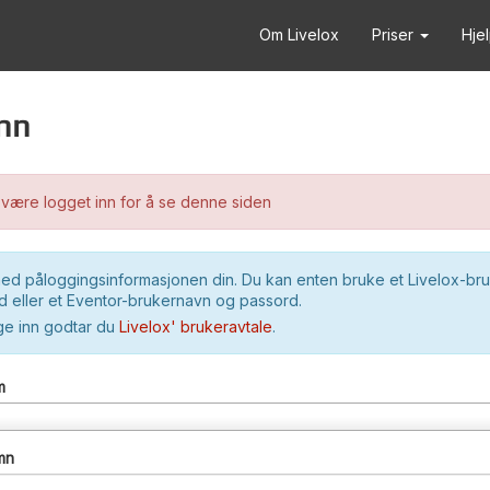
Om Livelox
Priser
Hje
nn
være logget inn for å se denne siden
ed påloggingsinformasjonen din. Du kan enten bruke et Livelox-br
 eller et Eventor-brukernavn og passord.
ge inn godtar du
Livelox' brukeravtale
.
m
mn