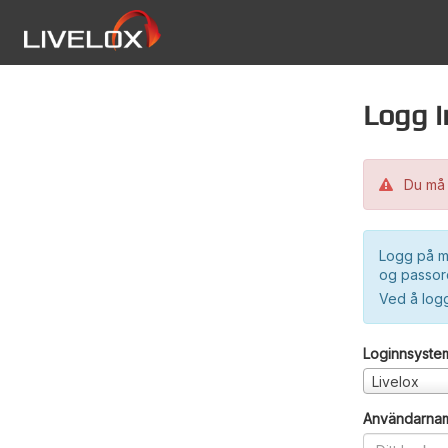
Logg i
Du må 
Logg på m
og passord
Ved å log
Loginnsyste
Livelox
Användarna