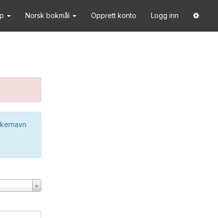
lp
Norsk bokmål
Opprett konto
Logg inn
ukernavn