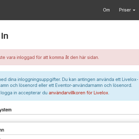
Om
Priser
in
e vara inloggad för att komma åt den här sidan.
ed dina inloggningsuppgifter. Du kan antingen använda ett Livelox-
amn och lösenord eller ett Eventor-användarnamn och lösenord.
 logga in accepterar du
användarvillkoren för Livelox
.
system
mn