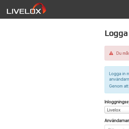
Logga 
Du måst
Logga in m
användarn
Genom att
Inloggnings
Livelox
Användarna