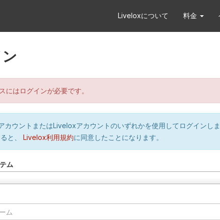
Liveloxについて
料金
イン
スにはログインが必要です。
orのアカウントまたはLiveloxアカウントのいずれかを使用してログインし
すると、
Livelox利用規約
に同意したことになります。
テム