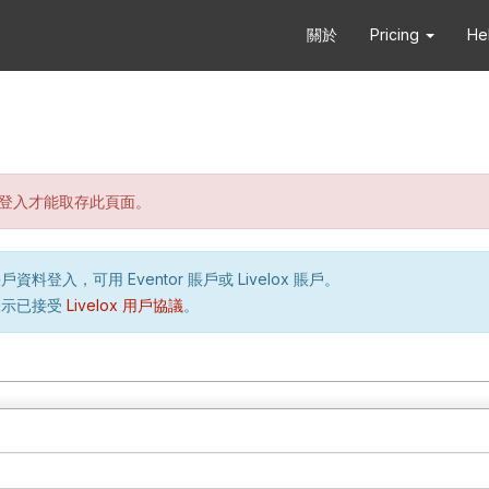
關於
Pricing
He
登入才能取存此頁面。
資料登入，可用 Eventor 賬戶或 Livelox 賬戶。
表示已接受
Livelox 用戶協議
。