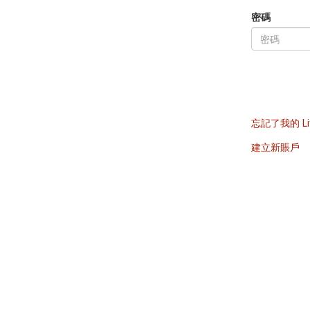
密碼
忘記了我的 Li
建立新賬戶