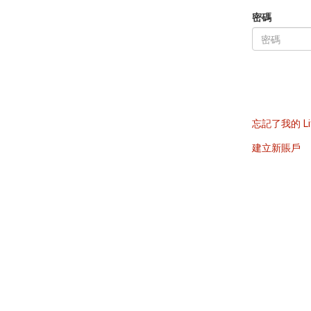
密碼
忘記了我的 Li
建立新賬戶