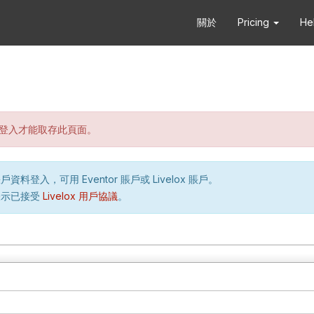
關於
Pricing
He
登入才能取存此頁面。
資料登入，可用 Eventor 賬戶或 Livelox 賬戶。
表示已接受
Livelox 用戶協議
。