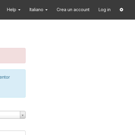
Help
Italiano
Crea un account
Log in
ventor