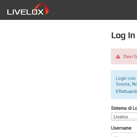
Log in
Devi fa
Login con 
Svezia, No
Effettuando
Sistema di L
Livelox
Username