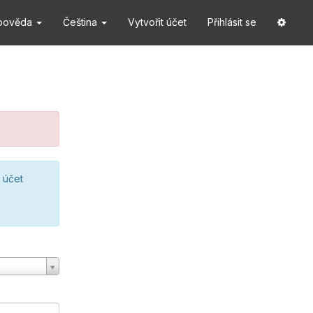
pověda
Čeština
Vytvořit účet
Přihlásit se
 účet