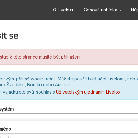
O Liveloxu
Cenová nabídka
Ná
it se
stup k této stránce musíte být přihlášeni
se svými přihlašovacími údají. Můžete použít buď účet Liveloxu, nebo
ro Švédsko, Norsko nebo Austrálii.
m vyjadřujete svůj souhlas s
Uživatelským ujednáním Livelox
.
 systém
 jméno