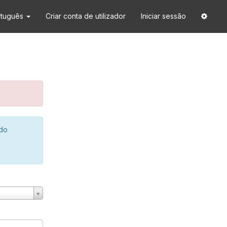
rtuguês
Criar conta de utilizador
Iniciar sessão
 do