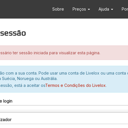
Sobre
Preços
Ajuda
Po
r sessão
sário ter sessão iniciada para visualizar esta página.
ssão com a sua conta. Pode usar uma conta de Livelox ou uma conta
 Suécia, Noruega ou Austrália.
 sessão, está a aceitar os
Termos e Condições do Livelox
.
e login
izador