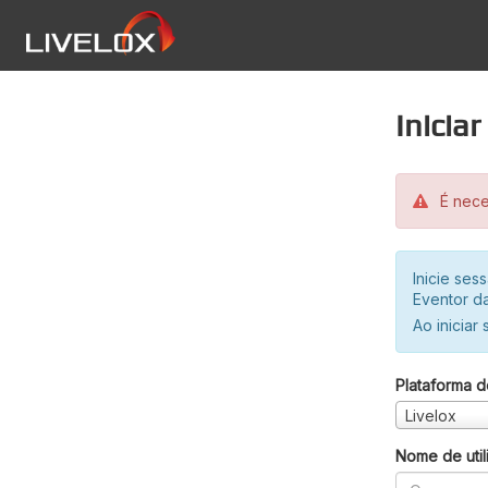
Inicia
É neces
Inicie se
Eventor da
Ao iniciar
Plataforma d
Livelox
Nome de util