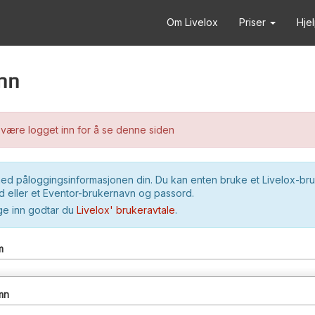
Om Livelox
Priser
Hje
nn
være logget inn for å se denne siden
ed påloggingsinformasjonen din. Du kan enten bruke et Livelox-br
 eller et Eventor-brukernavn og passord.
ge inn godtar du
Livelox' brukeravtale
.
m
mn