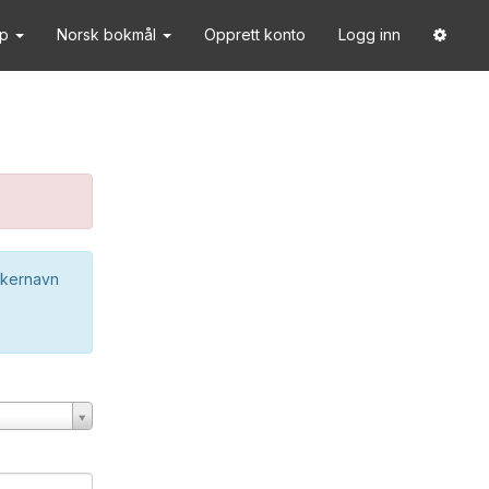
lp
Norsk bokmål
Opprett konto
Logg inn
ukernavn