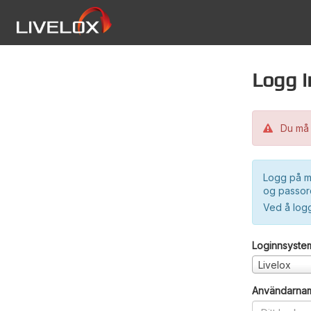
Logg i
Du må 
Logg på m
og passord
Ved å log
Loginnsyste
Livelox
Användarna