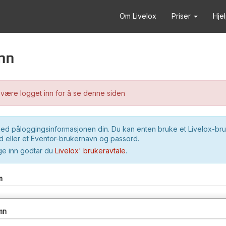
Om Livelox
Priser
Hje
nn
være logget inn for å se denne siden
ed påloggingsinformasjonen din. Du kan enten bruke et Livelox-br
 eller et Eventor-brukernavn og passord.
ge inn godtar du
Livelox' brukeravtale
.
m
mn