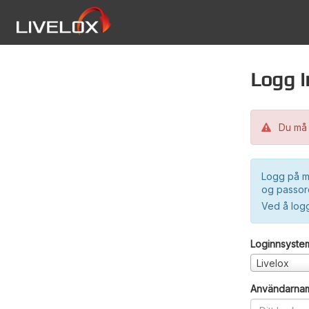
Logg i
Du må 
Logg på m
og passord
Ved å log
Loginnsyste
Livelox
Användarna