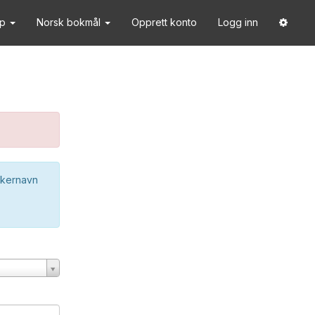
lp
Norsk bokmål
Opprett konto
Logg inn
ukernavn