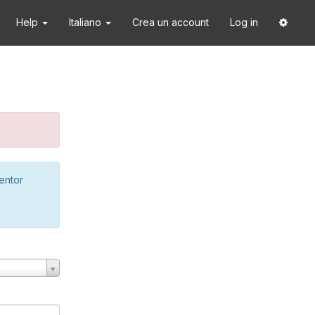
Help
Italiano
Crea un account
Log in
ventor