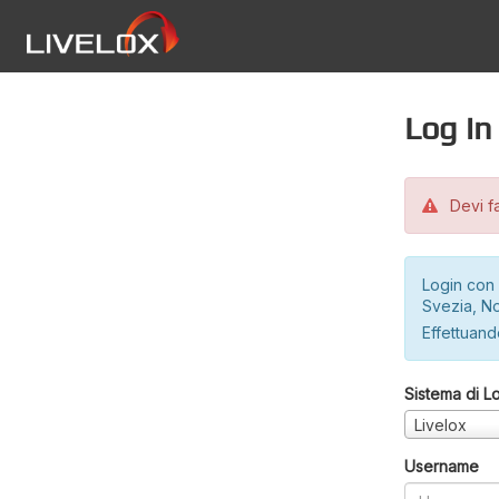
Log in
Devi fa
Login con 
Svezia, No
Effettuando
Sistema di L
Livelox
Username