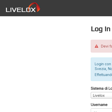
Log in
Devi fa
Login con 
Svezia, No
Effettuando
Sistema di L
Livelox
Username