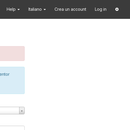
Help
Italiano
Crea un account
Log in
ventor