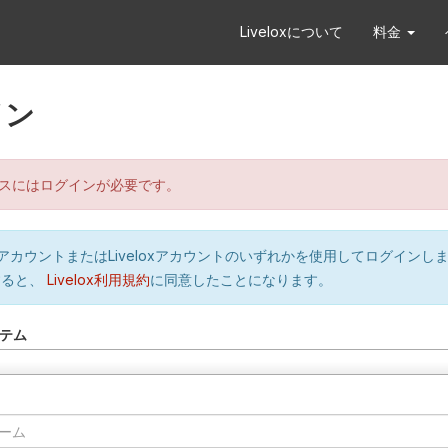
Liveloxについて
料金
イン
スにはログインが必要です。
orのアカウントまたはLiveloxアカウントのいずれかを使用してログインし
すると、
Livelox利用規約
に同意したことになります。
テム