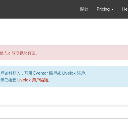
關於
Pricing
He
登入才能取存此頁面。
資料登入，可用 Eventor 賬戶或 Livelox 賬戶。
表示已接受
Livelox 用戶協議
。