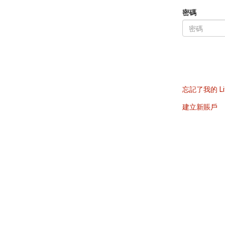
密碼
忘記了我的 Li
建立新賬戶