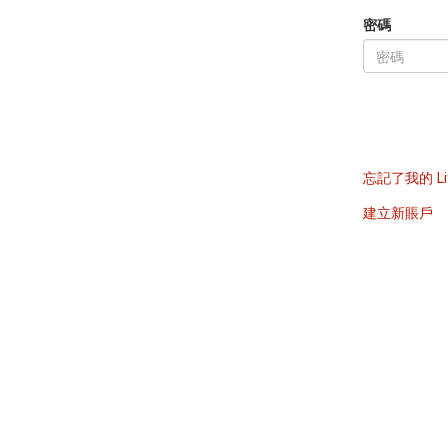
密碼
忘記了我的 Li
建立新賬戶