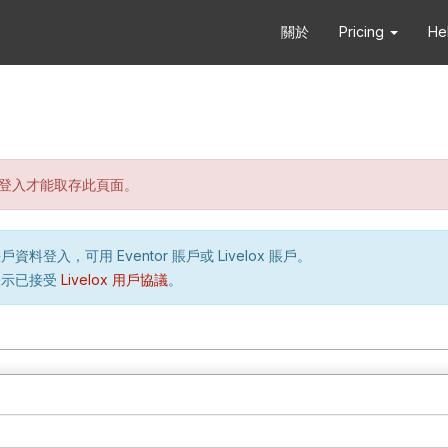
關於
Pricing
He
登入才能取存此頁面。
資料登入，可用 Eventor 賬戶或 Livelox 賬戶。
表示已接受
Livelox 用戶協議
。