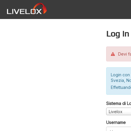
Log in
Devi fa
Login con 
Svezia, No
Effettuando
Sistema di L
Livelox
Username