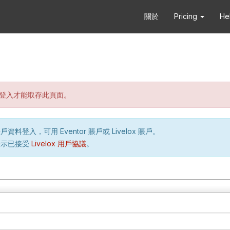
關於
Pricing
He
登入才能取存此頁面。
資料登入，可用 Eventor 賬戶或 Livelox 賬戶。
表示已接受
Livelox 用戶協議
。