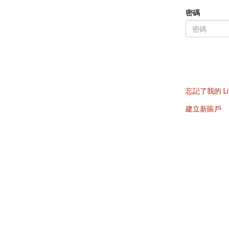
密碼
忘記了我的 Li
建立新賬戶